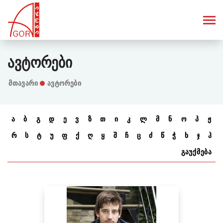
Ავტორები
Მთავარი
ავტორები
ა
ბ
გ
დ
ე
ვ
ზ
თ
ი
კ
ლ
მ
ნ
ო
პ
ჟ
რ
ს
ტ
უ
ფ
ქ
ღ
ყ
შ
ჩ
ც
ძ
წ
ჭ
ხ
ჯ
ჰ
გაუქმება