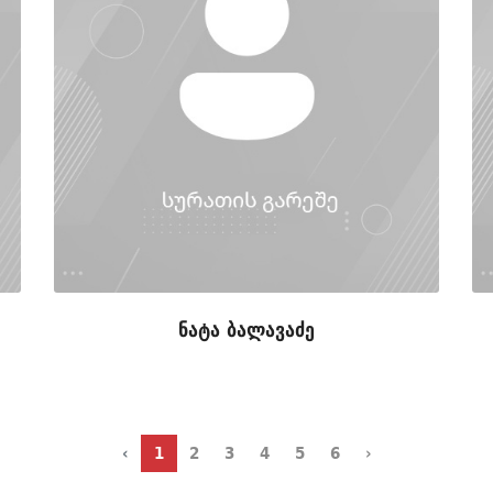
ნატა ბალავაძე
‹
1
2
3
4
5
6
›