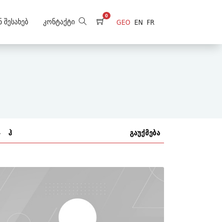
0
ნ Შესახებ
Კონტაქტი
GEO
EN
FR
ჯ
ჰ
გაუქმება