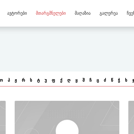
Ავტორები
Მთარგმნელები
Მაღაზია
Გალერეა
Ჩვე
ო
პ
ჟ
რ
ს
ტ
უ
ფ
ქ
ღ
ყ
შ
ჩ
ც
ძ
წ
ჭ
ხ