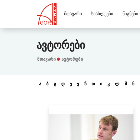
Მთავარი
Სიახლეები
Წიგნები
Ავტორები
Მთავარი
ავტორები
ა
ბ
გ
დ
ე
ვ
ზ
თ
ი
კ
ლ
მ
ნ