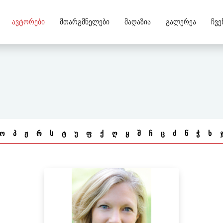
Ავტორები
Მთარგმნელები
Მაღაზია
Გალერეა
Ჩვე
ო
პ
ჟ
რ
ს
ტ
უ
ფ
ქ
ღ
ყ
შ
ჩ
ც
ძ
წ
ჭ
ხ