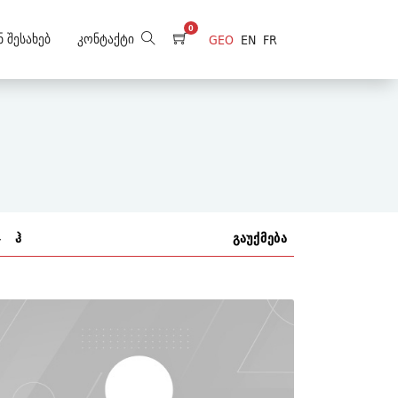
0
ნ Შესახებ
Კონტაქტი
GEO
EN
FR
ჯ
ჰ
გაუქმება