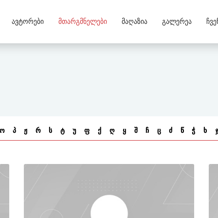
Ავტორები
Მთარგმნელები
Მაღაზია
Გალერეა
Ჩვე
ო
პ
ჟ
რ
ს
ტ
უ
ფ
ქ
ღ
ყ
შ
ჩ
ც
ძ
წ
ჭ
ხ