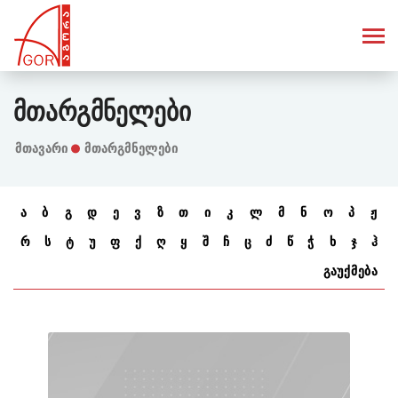
Მთარგმნელები
Მთავარი
მთარგმნელები
ა
ბ
გ
დ
ე
ვ
ზ
თ
ი
კ
ლ
მ
ნ
ო
პ
ჟ
რ
ს
ტ
უ
ფ
ქ
ღ
ყ
შ
ჩ
ც
ძ
წ
ჭ
ხ
ჯ
ჰ
გაუქმება