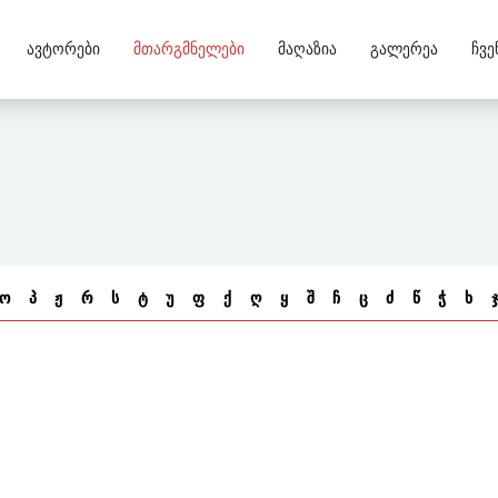
Ავტორები
Მთარგმნელები
Მაღაზია
Გალერეა
Ჩვე
ო
პ
ჟ
რ
ს
ტ
უ
ფ
ქ
ღ
ყ
შ
ჩ
ც
ძ
წ
ჭ
ხ