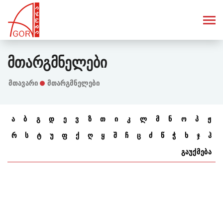
Მთარგმნელები
Მთავარი
მთარგმნელები
ა
ბ
გ
დ
ე
ვ
ზ
თ
ი
კ
ლ
მ
ნ
ო
პ
ჟ
რ
ს
ტ
უ
ფ
ქ
ღ
ყ
შ
ჩ
ც
ძ
წ
ჭ
ხ
ჯ
ჰ
გაუქმება