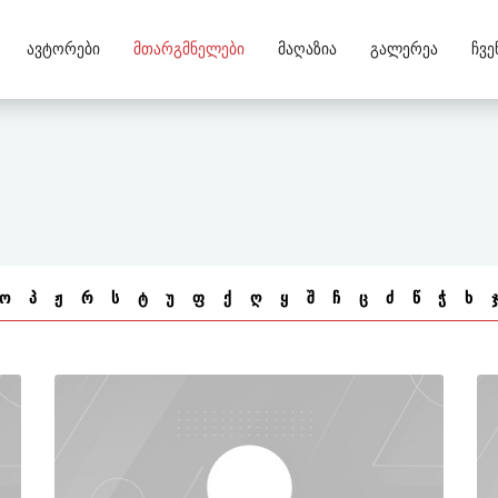
Ავტორები
Მთარგმნელები
Მაღაზია
Გალერეა
Ჩვე
ო
პ
ჟ
რ
ს
ტ
უ
ფ
ქ
ღ
ყ
შ
ჩ
ც
ძ
წ
ჭ
ხ