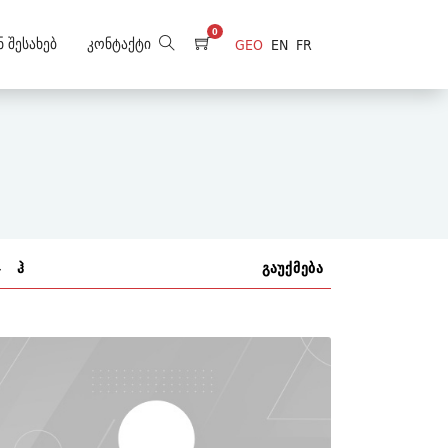
0
ნ Შესახებ
Კონტაქტი
GEO
EN
FR
ჯ
ჰ
გაუქმება