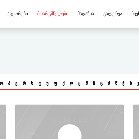
Ავტორები
Მთარგმნელები
Მაღაზია
Გალერეა
Ჩვე
ო
პ
ჟ
რ
ს
ტ
უ
ფ
ქ
ღ
ყ
შ
ჩ
ც
ძ
წ
ჭ
ხ