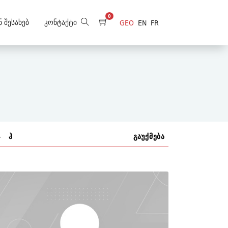
0
ნ Შესახებ
Კონტაქტი
GEO
EN
FR
ჯ
ჰ
გაუქმება