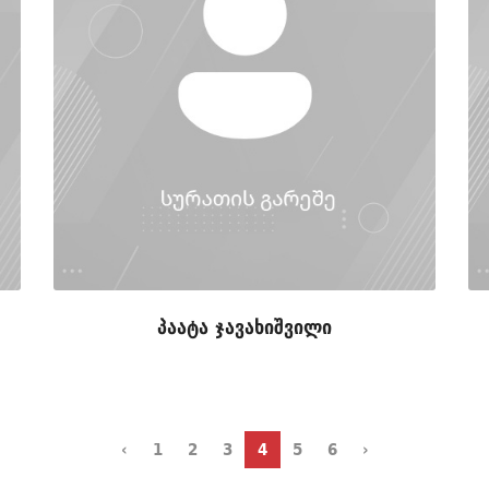
პაატა ჯავახიშვილი
‹
1
2
3
4
5
6
›